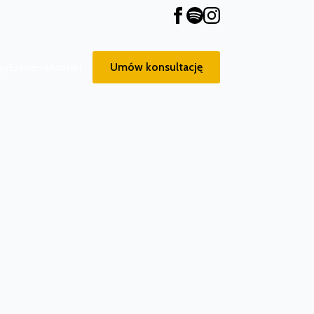
Umów konsultację
zy
Szkolenia
Kontakt
Umów konsultację
zy
Szkolenia
Kontakt