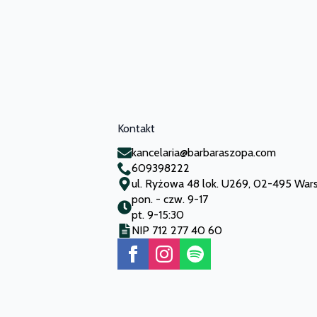
Kontakt
kancelaria@barbaraszopa.com
609398222
ul. Ryżowa 48 lok. U269, 02-495 Wa
pon. - czw. 9-17
pt. 9-15:30
NIP 712 277 40 60