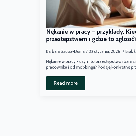
Nękanie w pracy – przykłady. Kie
przestępstwem i gdzie to zgłosić
Barbara Szopa-Duma
22 stycznia, 2026
Brak 
Nękanie w pracy - czym to przestępstwo różni si
pracownika i od mobbingu? Podaję konkretne prz
Read more