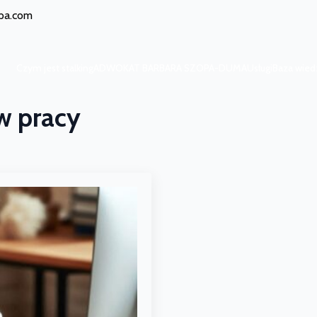
opa.com
Czym jest stalking
ADWOKAT BARBARA SZOPA-DUMA
Usługi
Baza wied
Czym jest stalking
ADWOKAT BARBARA SZOPA-DUMA
Usługi
Baza wied
 w pracy