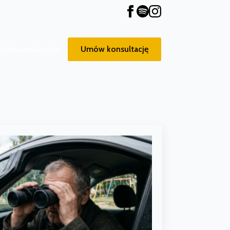
Umów konsultację
zy
Szkolenia
Kontakt
Umów konsultację
zy
Szkolenia
Kontakt