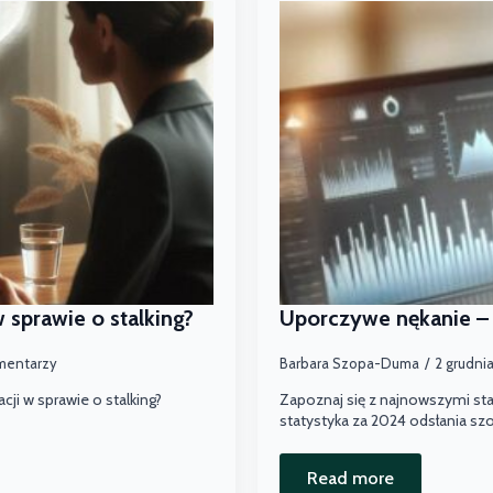
 sprawie o stalking?
Uporczywe nękanie – 
mentarzy
Barbara Szopa-Duma
2 grudni
ji w sprawie o stalking?
Zapoznaj się z najnowszymi st
statystyka za 2024 odsłania szo
Read more