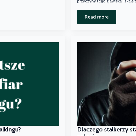
przyczyny tego zjawiska i skalę 
Read more
talkingu?
Dlaczego stalkerzy s