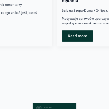
nękania
rak komentarzy
Barbara Szopa-Duma
24 lipca
 czego unikać, jeśli jesteś
Motywacje sprawców uporczywe
wspólny mianownik: naruszanie
Read more