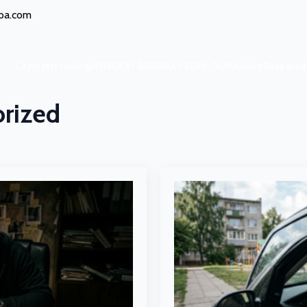
opa.com
Czym jest stalking
ADWOKAT BARBARA SZOPA-DUMA
Usługi
Baza wied
Czym jest stalking
ADWOKAT BARBARA SZOPA-DUMA
Usługi
Baza wied
rized