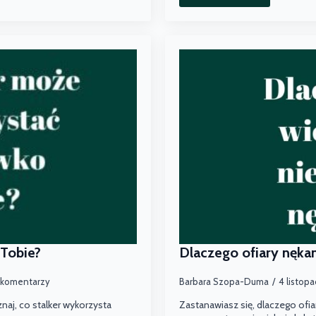
 Tobie?
Dlaczego ofiary nękan
 komentarzy
Barbara Szopa-Duma
4 listop
znaj, co stalker wykorzysta
Zastanawiasz się, dlaczego ofia