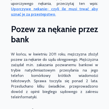
uporczywego nękania, przeczytaj ten wpis:
Uporczywe nękanie- czyli ile musi trwać aby
uznać je za przestępstwo
.
Pozew za nękanie przez
bank
W końcu, w kwietniu 2011 roku, mężczyzna złożył
pozew za nękanie do sądu okręgowego. Mężczyzna
zażądał m.in. zakazania pozwanemu
bankowi
w
trybie natychmiastowym przesyłania na jego
telefon komórkowy krótkich wiadomości
tekstowych. Sprawa toczyła się ponad 2 lata.
Przesłuchano kilku świadków, przeprowadzono
dowód z opinii biegłego sądowego z zakresu
teleinformatyki.