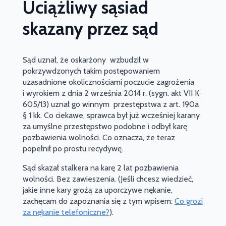
Uciążliwy sąsiad
skazany przez sąd
Sąd uznał, że oskarżony wzbudził w
pokrzywdzonych takim postępowaniem
uzasadnione okolicznościami poczucie zagrożenia
i wyrokiem z dnia 2 września 2014 r. (sygn. akt VII K
605/13) uznał go winnym przestępstwa z art. 190a
§ 1 kk. Co ciekawe, sprawca był już wcześniej karany
za umyślne przestępstwo podobne i odbył karę
pozbawienia wolności. Co oznacza, że teraz
popełnił po prostu recydywę.
Sąd skazał stalkera na karę 2 lat pozbawienia
wolności. Bez zawieszenia. (Jeśli chcesz wiedzieć,
jakie inne kary grożą za uporczywe nękanie,
zachęcam do zapoznania się z tym wpisem:
Co grozi
za nękanie telefoniczne?
).