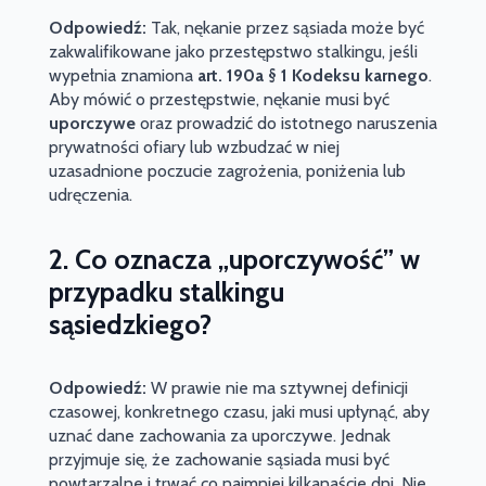
Odpowiedź:
Tak, nękanie przez sąsiada może być
zakwalifikowane jako przestępstwo stalkingu, jeśli
wypełnia znamiona
art. 190a § 1 Kodeksu karnego
.
Aby mówić o przestępstwie, nękanie musi być
uporczywe
oraz prowadzić do istotnego naruszenia
prywatności ofiary lub wzbudzać w niej
uzasadnione poczucie zagrożenia, poniżenia lub
udręczenia.
2. Co oznacza „uporczywość” w
przypadku stalkingu
sąsiedzkiego?
Odpowiedź:
W prawie nie ma sztywnej definicji
czasowej, konkretnego czasu, jaki musi upłynąć, aby
uznać dane zachowania za uporczywe. Jednak
przyjmuje się, że zachowanie sąsiada musi być
powtarzalne i trwać co najmniej kilkanaście dni. Nie