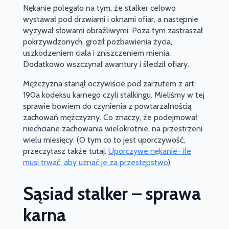
Nękanie polegało na tym, że stalker celowo
wystawał pod drzwiami i oknami ofiar, a następnie
wyzywał słowami obraźliwymi. Poza tym zastraszał
pokrzywdzonych, groził pozbawienia życia,
uszkodzeniem ciała i zniszczeniem mienia.
Dodatkowo wszczynał awantury i śledził ofiary.
Mężczyzna stanął oczywiście pod zarzutem z art.
190a kodeksu karnego czyli stalkingu. Mieliśmy w tej
sprawie bowiem do czynienia z powtarzalnością
zachowań mężczyzny. Co znaczy, że podejmował
niechciane zachowania wielokrotnie, na przestrzeni
wielu miesięcy. (O tym co to jest uporczywość,
przeczytasz także tutaj:
Uporczywe nękanie- ile
musi trwać, aby uznać je za przestępstwo
).
Sąsiad stalker – sprawa
karna