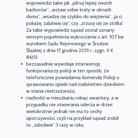
w
ypowiedzi takie jak „pilnuj lepiej swoich
bachorów”, „wstaw sobie kraty w oknach
domu”, „wsadzę cię szybko do więzienia”, „ja ci
pokażę, załatwię cię”, czy „zrzucę cię ze stołka”.
Za takie wypowiedzi sąsiad został uznany
winnym popełnienia wykroczenia z art. 107 kw
wyrokiem Sądu Rejonowego w Środzie
Śląskiej z dnia 17 grudnia 2013 r., sygn. II K
84/13.
bezzasadnie wywołuje interwencję
funkcjonariuszy policji w ten sposób, że
telefonicznie powiadamia Komendę Policji o
sprawowaniu opieki nad małoletnim dzieckiem
w stanie nietrzeźwości,
nachodzi w mieszkaniu robiąc awantury, a w
przypadku nie otwierania uderza w drzwi
wielokrotnie jednak nie ma to cechy
uporczywości, czyli na przykład sąsiad zrobił
to „zaledwie” 3 razy w roku.