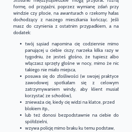
Stosunki międzysąsiedzkie mogą przybrać różną
formę, od przyjaźni, poprzez wymianę zdań przy
windzie czy płocie, na awanturach o rzekomy hałas
dochodzący z naszego mieszkania kończąc. Jeśli
masz do czynienia z ostatnim przypadkiem, a na
dodatek:
twój sąsiad napomina cię codziennie mimo
panującej u ciebie ciszy; narzeka kilka razy w
tygodniu, że jesteś głośno, że tupiesz albo
włączasz sprzęty głośne w nocy, mimo że nic
takiego nie miało miejsca,
posuwa się do złośliwości (w swojej praktyce
zawodowej spotkałam się z celowym
zatrzymywaniem windy, aby klient musiał
korzystać ze schodów),
znieważa cię, kiedy cię widzi na klatce, przed
blokiem itp.,
lub też donosi bezpodstawnie na ciebie do
spółdzielni,
wzywa policję mimo braku ku temu podstaw,