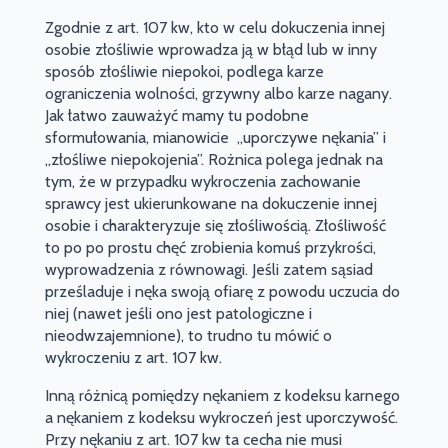
Zgodnie z art.
107 kw, k
to w celu dokuczenia innej
osobie złośliwie wprowadza ją w błąd lub w inny
sposób złośliwie niepokoi, podlega karze
ograniczenia wolności, grzywny albo karze nagany.
Jak łatwo zauważyć mamy tu podobne
sformułowania, mianowicie
„uporczywe nękania” i
„złośliwe niepokojenia”. Rożnica polega jednak na
tym, że w przypadku wykroczenia zachowanie
sprawcy jest ukierunkowane na dokuczenie innej
osobie i charakteryzuje się złośliwością. Złośliwość
to po po prostu chęć zrobienia komuś przykrości,
wyprowadzenia z równowagi. Jeśli zatem sąsiad
prześladuje i nęka swoją ofiarę z powodu uczucia do
niej (nawet jeśli ono jest patologiczne i
nieodwzajemnione), to trudno tu mówić o
wykroczeniu z art. 107 kw.
Inną różnicą pomiędzy nękaniem z kodeksu karnego
a nękaniem z kodeksu wykroczeń jest uporczywość.
Przy nękaniu z art. 107 kw ta cecha nie musi