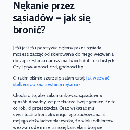
Nękanie przez
sąsiadów – jak się
bronić?
Jeśli jesteś uporczywie nękany przez sąsiada,
możesz zacząć od skierowania do niego wezwania
do zaprzestania naruszania twoich dóbr osobistych.
Czyli prywatności, czci, godności itp.
O takim piśmie szerzej pisałam tutaj:
Jak wezwać
stalkera do zaprzestania nękania?
Chodzi o to, aby zakomunikować sąsiadowi w
sposób dosadny, że przekracza twoje granice, że to
co robi, ci przeszkadza. Oraz wskazać mu
ewentualne konsekwencje jego zachowania. Z
mojego doświadczenia wynika, że wielu odbiorców
wezwań ode mnie, z mojej kancelarii, boją się