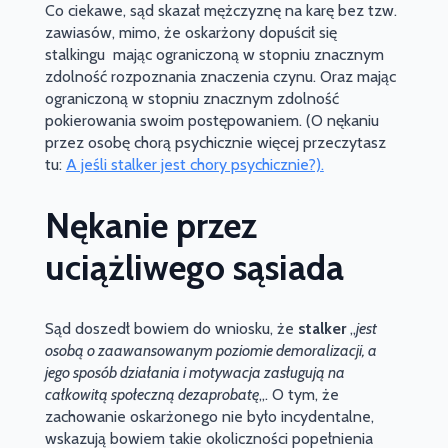
Co ciekawe, sąd skazał mężczyznę na karę bez tzw.
zawiasów, mimo, że oskarżony dopuścił się
stalkingu mając ograniczoną w stopniu znacznym
zdolność rozpoznania znaczenia czynu. Oraz mając
ograniczoną w stopniu znacznym zdolność
pokierowania swoim postępowaniem. (O nękaniu
przez osobę chorą psychicznie więcej przeczytasz
tu:
A jeśli stalker jest chory psychicznie?).
Nękanie przez
uciążliwego sąsiada
Sąd doszedł bowiem do wniosku, że
stalker
„
jest
osobą o zaawansowanym poziomie demoralizacji, a
jego sposób działania i motywacja zasługują na
całkowitą społeczną dezaprobatę
„. O tym, że
zachowanie oskarżonego nie było incydentalne,
wskazują bowiem takie okoliczności popełnienia