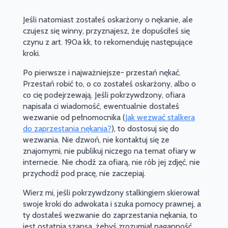
Jeśli natomiast zostałeś oskarżony o nękanie, ale
czujesz się winny, przyznajesz, że dopuściłeś się
czynu z art. 190a kk, to rekomenduję następujące
kroki.
Po pierwsze i najważniejsze- przestań nękać.
Przestań robić to, o co zostałeś oskarżony, albo o
co cię podejrzewają. Jeśli pokrzywdzony, ofiara
napisała ci wiadomość, ewentualnie dostałeś
wezwanie od pełnomocnika (
Jak wezwać stalkera
do zaprzestania nękania?
), to dostosuj się do
wezwania. Nie dzwoń, nie kontaktuj się ze
znajomymi, nie publikuj niczego na temat ofiary w
internecie. Nie chodź za ofiarą, nie rób jej zdjęć, nie
przychodź pod pracę, nie zaczepiaj.
Wierz mi, jeśli pokrzywdzony stalkingiem skierował
swoje kroki do adwokata i szuka pomocy prawnej, a
ty dostałeś wezwanie do zaprzestania nękania, to
jest ostatnia szansa, żebyś zrozumiał naganność