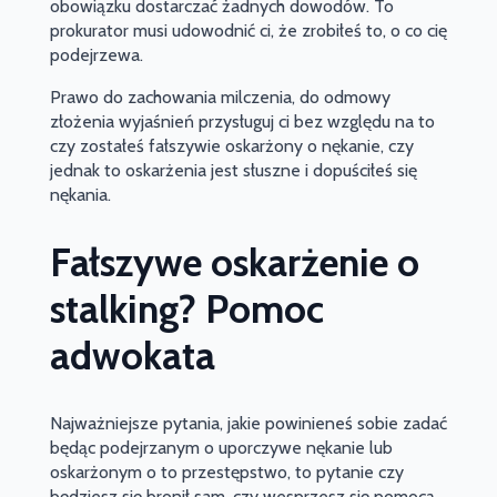
obowiązku dostarczać żadnych dowodów. To
prokurator musi udowodnić ci, że zrobiłeś to, o co cię
podejrzewa.
Prawo do zachowania milczenia, do odmowy
złożenia wyjaśnień przysługuj ci bez względu na to
czy zostałeś fałszywie oskarżony o nękanie, czy
jednak to oskarżenia jest słuszne i dopuściłeś się
nękania.
Fałszywe oskarżenie o
stalking? Pomoc
adwokata
Najważniejsze pytania, jakie powinieneś sobie zadać
będąc podejrzanym o uporczywe nękanie lub
oskarżonym o to przestępstwo, to pytanie czy
będziesz się bronił sam, czy wesprzesz się pomocą