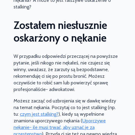
nękania? A może to jest fałszywe oskarżenie o
stalking?
Zostałem niesłusznie
oskarżony o nękanie
W przypadku odpowiedzi przeczącej na powyższe
pytanie, jeśli nikogo nie nękałeś, nie czujesz się
winny, uważasz, że zarzuty są bezpodstawne,
rekomenduję ci się po prostu bronić. Możesz
oczywiście to robić sam lub powierzyć sprawę
profesjonaliście- adwokatowi.
Możesz zacząć od uzbrojenia się w dawkę wiedzy
na temat nękania. Poczytaj co to jest stalking (np.
tu:
czym jest stalking?
), kiedy są wypełnione
znamiona uporczywego nękania (
Uporczywe
nękanie- ile musi trwać, aby uznać je za
przestępstwo
). Przyda ci się też na pewno wiedza,