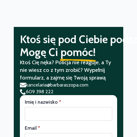
Padłeś ofiarą przestępst
Mogę Ci
pomóc!
Ktoś Cię nęka? Policja nie reaguje, a Ty
nie wiesz co z tym zrobić? Wypełnij
formularz, a zajmę się Twoją sprawą
kancelaria@barbaraszopa.com
609 398 222
Imię i nazwisko
*
Email
*