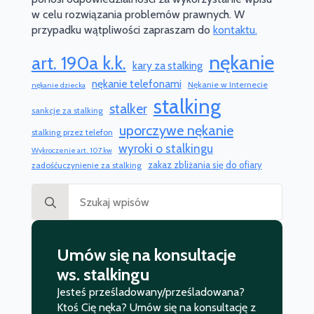
w celu rozwiązania problemów prawnych. W
przypadku wątpliwości zapraszam do
kontaktu.
nękanie
art. 190a k.k.
kary za stalking
nękanie telefonami
Nękanie w Internecie
nękanie dziecka
stalking
stalker
sankcje za stalking
uporczywe nękanie
stalking przez telefon
wyroki o stalkingu
Wykroczenie art. 107 kw
zakaz zbliżania się do ofiary
zadośćuczynienie za stalking
Search
for:
Umów się na konsultacje
ws. stalkingu
Jesteś prześladowany/prześladowana?
Ktoś Cię nęka? Umów się na konsultację z