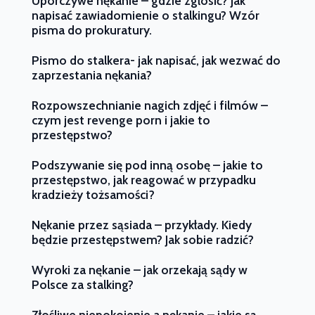
Uporczywe nękanie – gdzie zgłosić? Jak
napisać zawiadomienie o stalkingu? Wzór
pisma do prokuratury.
Pismo do stalkera- jak napisać, jak wezwać do
zaprzestania nękania?
Rozpowszechnianie nagich zdjęć i filmów –
czym jest revenge porn i jakie to
przestępstwo?
Podszywanie się pod inną osobę – jakie to
przestępstwo, jak reagować w przypadku
kradzieży tożsamości?
Nękanie przez sąsiada – przykłady. Kiedy
będzie przestępstwem? Jak sobie radzić?
Wyroki za nękanie – jak orzekają sądy w
Polsce za stalking?
Złośliwe niepokojenie a nękanie – jakie są