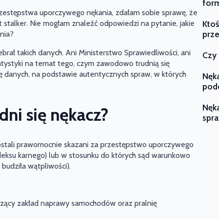
form
przestępstwa uporczywego nękania, zdałam sobie sprawę, że
Ktoś
 stalker. Nie mogłam znaleźć odpowiedzi na pytanie, jakie
prze
nia?
ebrał takich danych. Ani Ministerstwo Sprawiedliwości, ani
Czy 
tystyki na temat tego, czym zawodowo trudnią się
ę danych, na podstawie autentycznych spraw, w których
Nęka
.
pod
Nęka
ni się nękacz?
spra
zostali prawomocnie skazani za przestępstwo uporczywego
kodeksu karnego) lub w stosunku do których sąd warunkowo
 budziła wątpliwości).
dzący zakład naprawy samochodów oraz pralnię