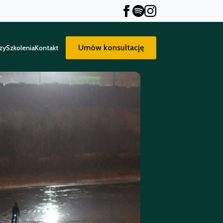
Umów konsultację
zy
Szkolenia
Kontakt
Umów konsultację
zy
Szkolenia
Kontakt