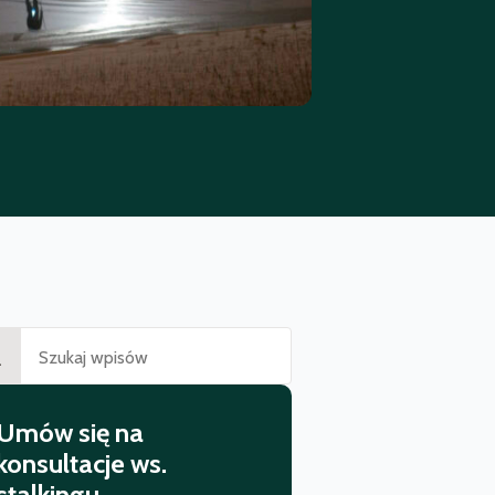
ch
Umów się na
konsultacje ws.
stalkingu