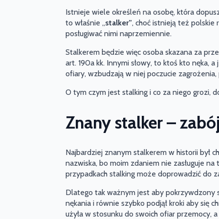
Istnieje wiele określeń na osobę, która dopu
to właśnie „
stalker”
, choć istnieją też polski
posługiwać nimi naprzemiennie.
Stalkerem będzie więc osoba skazana za prze
art. 190a kk. Innymi słowy, to ktoś kto nęka,
ofiary, wzbudzają w niej poczucie zagrożenia, 
O tym czym jest stalking i co za niego grozi, 
Znany stalker – zabó
Najbardziej znanym stalkerem w historii był
nazwiska, bo moim zdaniem nie zasługuje na t
przypadkach stalking może doprowadzić do z
Dlatego tak ważnym jest aby pokrzywdzony s
nękania i równie szybko podjął kroki aby się c
użyła w stosunku do swoich ofiar przemocy, 