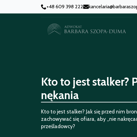
+48 609 398 222
kancelaria@barbarasz
Kto to jest stalker? 
nękania
Kto to jest stalker? Jak się przed nim bro
zachowywać się ofiara, aby „nie nakręca
prześladowcy?