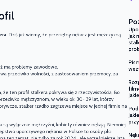
ofil
Poz
Upor
kera
. Dziś już wiemy, że przeciętny nękacz jest mężczyzną
Jak 
stal
prok
Pism
też ma problemy zawodowe.
wezw
stwa przeciwko wolności, z zastosowaniem przemocy, za
Rozp
film
e ten profil stalkera pokrywa się z rzeczywistością. Bo
jaki
przeciwko mężczyznom, w wieku ok. 30- 39 lat, którzy
dorywcze, stalker rzadko zagrzewa miejsce w jednej firmie na
Pods
jaki
przy
 są wyłącznie mężczyźni, kobiety również nękają. Niemniej
ępstwo uporczywego nękania w Polsce to osoby płci
Nęka
na ten temat, nie tylko za rok 2024 , ale wcześniejsze lata