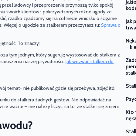
Jaki
 prześladowcy i przeproszenie przynoszą tylko spokój
kode
niu swoich klientów- pokrzywdzonych różne ugody ze
ślić, rzadko zgadzamy się na cofnięcie wniosku o ściganie
Jak 
. Więcej o ugodzie ze stalkerem przeczytasz tu:
Sprawa o
trwa
Nęka
jętność. To znaczy:
– ki
poza tym jednym, który sugeruję wystosować do stalkera z
Zado
naruszenia naszej prywatności.
Jak wezwać stalkera do
pien
stal
Stal
wój temat- nie publikować gdzie się przebywa, zdjęć itd.
Psyc
unku do stalkera żadnych gestów. Nie odpowiadać na
wnie ważne – nie należy liczyć na to, że stalker się zmieni.
Kto 
nęka
 zawodu?
Stal