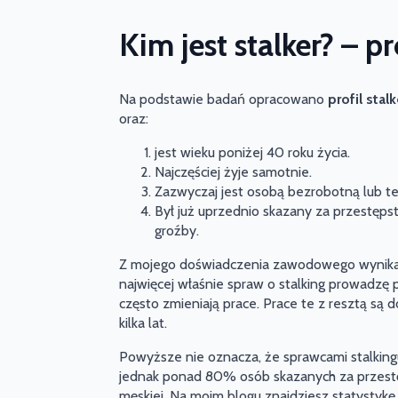
Kim jest stalker? – pr
Na podstawie badań opracowano
profil stal
oraz:
jest wieku poniżej 40 roku życia.
Najczęściej żyje samotnie.
Zazwyczaj jest osobą bezrobotną lub 
Był już uprzednio skazany za przestęp
groźby.
Z mojego doświadczenia zawodowego wynika, ż
najwięcej właśnie spraw o stalking prowadzę 
często zmieniają prace. Prace te z resztą są 
kilka lat.
Powyższe nie oznacza, że sprawcami stalkingu
jednak ponad 80% osób skazanych za przest
męskiej. Na moim blogu znajdziesz statystykę 