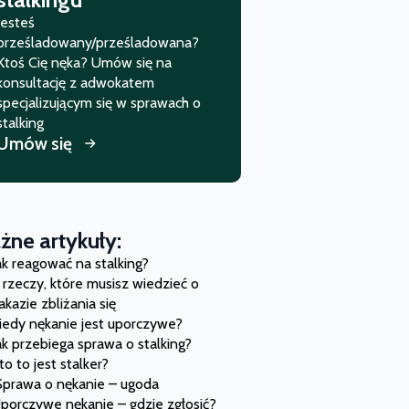
Jesteś
prześladowany/prześladowana?
Ktoś Cię nęka? Umów się na
konsultację z adwokatem
specjalizującym się w sprawach o
stalking
Umów się
ne artykuły:
ak reagować na stalking?
 rzeczy, które musisz wiedzieć o 
akazie zbliżania się
iedy nękanie jest uporczywe?
ak przebiega sprawa o stalking?
to to jest stalker?
 Sprawa o nękanie – ugoda
porczywe nękanie – gdzie zgłosić?