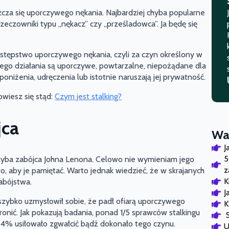
szcza się uporczywego nękania. Najbardziej chyba popularne
e rzeczowniki typu „nękacz” czy „prześladowca”. Ja będę się
stępstwo uporczywego nękania, czyli za czyn określony w
 a jego działania są uporczywe, powtarzalne, niepożądane dla
poniżenia, udręczenia lub istotnie naruszają jej prywatność.
dowiesz się stąd:
Czym jest stalking?
jca
Waż
J
5
 chyba zabójca Johna Lenona. Celowo nie wymieniam jego
z
o, aby je pamiętać. Warto jednak wiedzieć, że w skrajanych
K
abójstwa.
J
zybko uzmysłowił sobie, że padł ofiarą uporczywego
K
hronić. Jak pokazują badania, ponad 1/5 sprawców stalkingu
a 4% usiłowało zgwałcić bądź dokonało tego czynu.
U