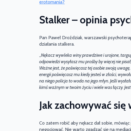
erotomania?
Stalker – opinia psy
Pan Paweł Droździak, warszawski psychoterap
działania stalkera.
„
Nękacz wywleka winy prawdziwe i urojone, targuje s
odpowiedzi wysyłasz mu prośby by więcej nie pisał,
Ważne jest, że poświęcasz tej osobie swoją uwagę. Zr
energii poświęcasz mu kiedy jesteś w złości, wyw
na niego policja to woda na jego młyn. Jeśli wysła
kimś ważnym w twoim życiu i wiele was łączy. Jest
Jak zachowywać się 
Co zatem robić aby nękacz dał sobie, mówiąc 
negocjować. Nie warto zgadzać się na mediację