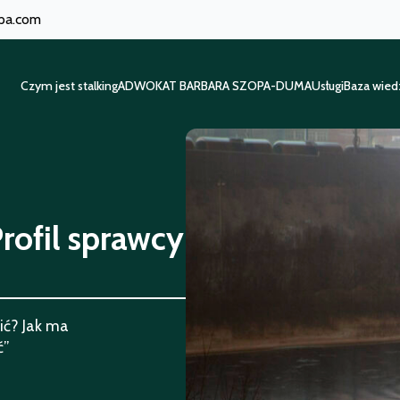
opa.com
Czym jest stalking
ADWOKAT BARBARA SZOPA-DUMA
Usługi
Baza wied
Czym jest stalking
ADWOKAT BARBARA SZOPA-DUMA
Usługi
Baza wied
Profil sprawcy
nić? Jak ma
ć”