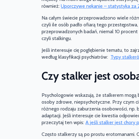
również:
Uporczywe nękanie – statystyka za
Na całym świecie przeprowadzono wiele różnyc
czyli ile osób padło ofiarą tego przestępstwa
przeprowadzonych badań, niemal 10 procent s
czyli stalkingu.
Jeśli interesuje cię pogłębienie tematu, to za
według klasyfikacji psychiatrów:
Typy stalker
Czy stalker jest osob
Psychologowie wskazują, że stalkerem mogą b
osoby zdrowe, niepsychotyczne. Przy czym ci
różnego rodzaju zaburzenia osobowości, np. 
adaptacji. Jeśli interesuje cie kwestia odpowi
przeczytaj ten wpis:
A jeśli stalker jest chory
Często stalkerzy są po prostu erotomanami. 