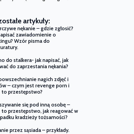
ostałe artykuły:
czywe nękanie – gdzie zgłosić?
napisać zawiadomienie o
kingu? Wzór pisma do
uratury.
o do stalkera- jak napisać, jak
ać do zaprzestania nękania?
owszechnianie nagich zdjęć i
ów – czym jest revenge porn i
e to przestępstwo?
zywanie się pod inną osobę –
e to przestępstwo, jak reagować w
padku kradzieży tożsamości?
nie przez sąsiada – przykłady.