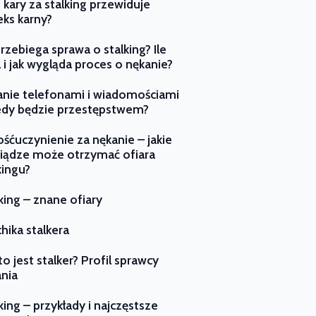
e kary za stalking przewiduje
ks karny?
przebiega sprawa o stalking? Ile
 i jak wygląda proces o nękanie?
nie telefonami i wiadomościami
edy będzie przestępstwem?
śćuczynienie za nękanie – jakie
iądze może otrzymać ofiara
kingu?
king – znane ofiary
hika stalkera
to jest stalker? Profil sprawcy
nia
king – przykłady i najczęstsze