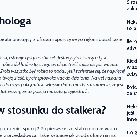
5 rz
zaka
chologa
Nęka
to p
euta pracujący z ofiarami uporczywego nękani opisał takie
Ile 
adwo
ię i stosuje tysiące sztuczek. Jeśli wysyła ci smsy a ty w
Kied
 robisz dokładnie to, czego on chce. Treść smsa nie jest ważna.
wiad
obi wszystko byś robiła to nadal. Jeśli zorientuje się, że najwięcej
żeby
oła twoją złość, by cię sprowokować do działania. Nawet nasłana
łaś do niego policjantów, właśnie dałaś mu do zrozumienia, że jest
Była
 tak ważny, że aż policja musiała przyjeżdża
ć”.
ze s
Nęka
w stosunku do stalkera?
jeśl
inne
potocznie, spokój? Po pierwsze, ze stalkerem nie warto
Co g
 z prześladowcą. Takie sytuacje jak zgoda ofiary na np.