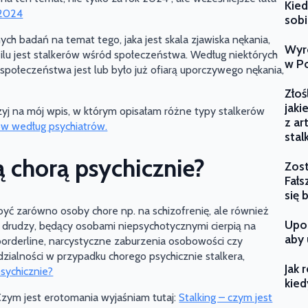
Kied
 2024
sobi
h badań na temat tego, jaka jest skala zjawiska nękania,
Wyro
, ilu jest stalkerów wśród społeczeństwa. Według niektórych
w Po
połeczeństwa jest lub było już ofiarą uporczywego nękania,
Złoś
jaki
jrzyj na mój wpis, w którym opisałam różne typy stalkerów
z ar
ów według psychiatrów.
stal
ą chorą psychicznie?
Zost
Fałs
się 
yć zarówno osoby chore np. na schizofrenię, ale również
Upor
 drudzy, będący osobami niepsychotycznymi cierpią na
aby 
borderline, narcystyczne zaburzenia osobowości czy
edzialności w przypadku chorego psychicznie stalkera,
Jak 
 psychicznie?
kied
Czym jest erotomania wyjaśniam tutaj:
Stalking – czym jest