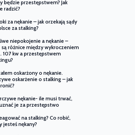
y będzie przestępstwem? Jak
e radzić?
ki za nękanie – jak orzekają sądy
lsce za stalking?
liwe niepokojenie a nękanie –
e są różnice między wykroczeniem
t. 107 kw a przestępstwem
kingu?
ałem oskarżony o nękanie.
zywe oskarżenie o stalking – jak
bronić?
czywe nękanie- ile musi trwać,
uznać je za przestępstwo
reagować na stalking? Co robić,
y jesteś nękany?