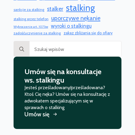
stalking
stalker
sankcje za stalking
uporczywe nękanie
stalking przez telefon
wyroki o stalkingu
Wykroczenie art. 107 kw
zakaz zbliżania się do ofiary
zadośćuczynienie za stalking
Search
for:
Umów się na konsultacje
ws. stalkingu
Jesteś prześladowany/prześladowana?
Ktoś Cię nęka? Umów się na konsultację z
adwokatem specjalizującym się w
sprawach o stalking
Umów się