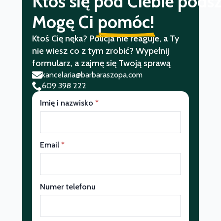
Ktoś się pod Ciebie pod
Mogę Ci
pomóc!
Ktoś Cię nęka? Policja nie reaguje, a Ty
nie wiesz co z tym zrobić? Wypełnij
formularz, a zajmę się Twoją sprawą
kancelaria@barbaraszopa.com
609 398 222
Imię i nazwisko
*
Email
*
Numer telefonu