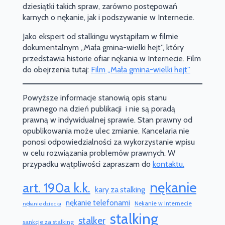
dziesiątki takich spraw, zarówno postępowań
karnych o nękanie, jak i podszywanie w Internecie.
Jako ekspert od stalkingu wystąpiłam w filmie
dokumentalnym „Mała gmina-wielki hejt”, który
przedstawia historie ofiar nękania w Internecie. Film
do obejrzenia tutaj:
Film „Mała gmina-wielki hejt”
Powyższe informacje stanowią opis stanu
prawnego na dzień publikacji i nie są poradą
prawną w indywidualnej sprawie. Stan prawny od
opublikowania może ulec zmianie. Kancelaria nie
ponosi odpowiedzialności za wykorzystanie wpisu
w celu rozwiązania problemów prawnych. W
przypadku wątpliwości zapraszam do
kontaktu.
nękanie
art. 190a k.k.
kary za stalking
nękanie telefonami
Nękanie w Internecie
nękanie dziecka
stalking
stalker
sankcje za stalking