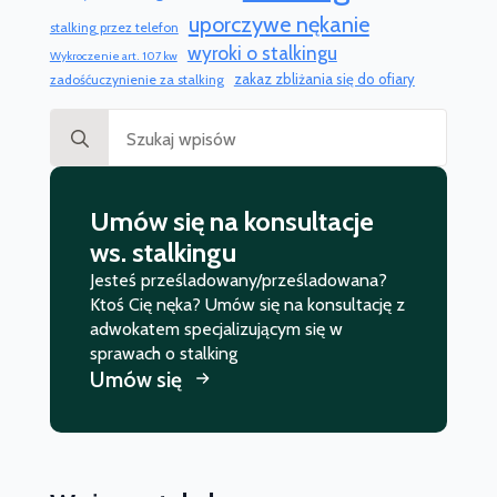
uporczywe nękanie
stalking przez telefon
wyroki o stalkingu
Wykroczenie art. 107 kw
zakaz zbliżania się do ofiary
zadośćuczynienie za stalking
Search
for:
Umów się na konsultacje
ws. stalkingu
Jesteś prześladowany/prześladowana?
Ktoś Cię nęka? Umów się na konsultację z
adwokatem specjalizującym się w
sprawach o stalking
Umów się