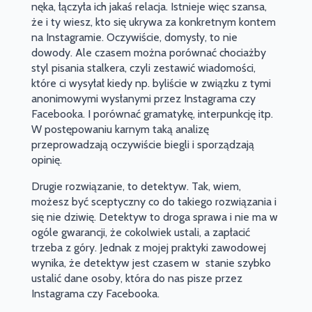
nęka, łączyła ich jakaś relacja. Istnieje więc szansa,
że i ty wiesz, kto się ukrywa za konkretnym kontem
na Instagramie. Oczywiście, domysły, to nie
dowody. Ale czasem można porównać chociażby
styl pisania stalkera, czyli zestawić wiadomości,
które ci wysyłał kiedy np. byliście w związku z tymi
anonimowymi wysłanymi przez Instagrama czy
Facebooka. I porównać gramatykę, interpunkcję itp.
W postępowaniu karnym taką analizę
przeprowadzają oczywiście biegli i sporządzają
opinię.
Drugie rozwiązanie, to detektyw. Tak, wiem,
możesz być sceptyczny co do takiego rozwiązania i
się nie dziwię. Detektyw to droga sprawa i nie ma w
ogóle gwarancji, że cokolwiek ustali, a zapłacić
trzeba z góry. Jednak z mojej praktyki zawodowej
wynika, że detektyw jest czasem w stanie szybko
ustalić dane osoby, która do nas pisze przez
Instagrama czy Facebooka.