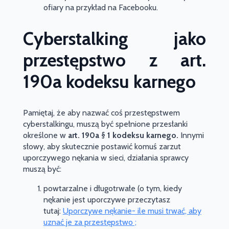
ofiary na przykład na Facebooku.
Cyberstalking jako
przestępstwo z art.
190a kodeksu karnego
Pamiętaj, że aby nazwać coś przestępstwem
cyberstalkingu, muszą być spełnione przesłanki
określone w
art. 190a § 1 kodeksu karnego.
Innymi
słowy, aby skutecznie postawić komuś zarzut
uporczywego nękania w sieci, działania sprawcy
muszą być:
powtarzalne i długotrwałe (o tym, kiedy
nękanie jest uporczywe przeczytasz
tutaj:
Uporczywe nękanie- ile musi trwać, aby
uznać je za przestępstwo ;