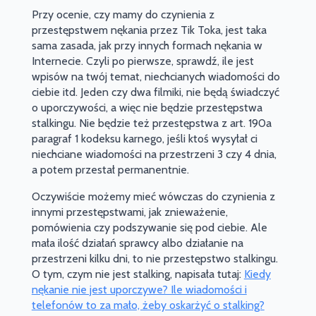
Przy ocenie, czy mamy do czynienia z
przestępstwem nękania przez Tik Toka, jest taka
sama zasada, jak przy innych formach nękania w
Internecie. Czyli po pierwsze, sprawdź, ile jest
wpisów na twój temat, niechcianych wiadomości do
ciebie itd. Jeden czy dwa filmiki, nie będą świadczyć
o uporczywości, a więc nie będzie przestępstwa
stalkingu. Nie będzie też przestępstwa z art. 190a
paragraf 1 kodeksu karnego, jeśli ktoś wysyłał ci
niechciane wiadomości na przestrzeni 3 czy 4 dnia,
a potem przestał permanentnie.
Oczywiście możemy mieć wówczas do czynienia z
innymi przestępstwami, jak znieważenie,
pomówienia czy podszywanie się pod ciebie. Ale
mała ilość działań sprawcy albo działanie na
przestrzeni kilku dni, to nie przestępstwo stalkingu.
O tym, czym nie jest stalking, napisała tutaj:
Kiedy
nękanie nie jest uporczywe? Ile wiadomości i
telefonów to za mało, żeby oskarżyć o stalking?